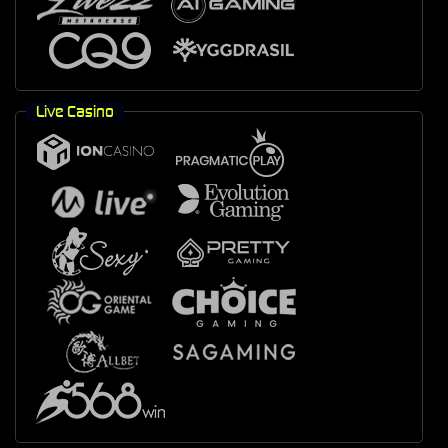
Live Casino