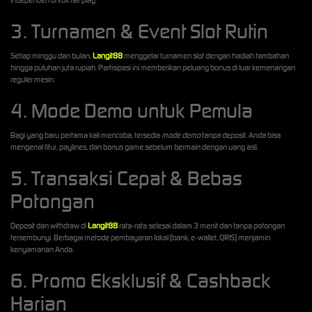
3. Turnamen & Event Slot Rutin
Setiap minggu dan bulan,
Langit88
menggelar turnamen slot dengan hadiah tambahan
hingga puluhan juta rupiah. Partisipasi ini memberikan peluang bonus di luar kemenangan
reguler mesin.
4. Mode Demo untuk Pemula
Bagi yang baru pertama kali mencoba, tersedia
mode demo
tanpa deposit. Anda bisa
mengenal fitur, paylines, dan bonus game sebelum bermain dengan uang asli.
5. Transaksi Cepat & Bebas
Potongan
Deposit dan withdraw di
Langit88
rata‑rata selesai dalam 3 menit dan tanpa potongan
tersembunyi. Berbagai metode pembayaran lokal (bank, e‑wallet, QRIS) menjamin
kenyamanan Anda.
6. Promo Eksklusif & Cashback
Harian