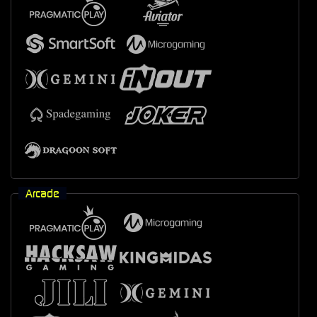
Arcade