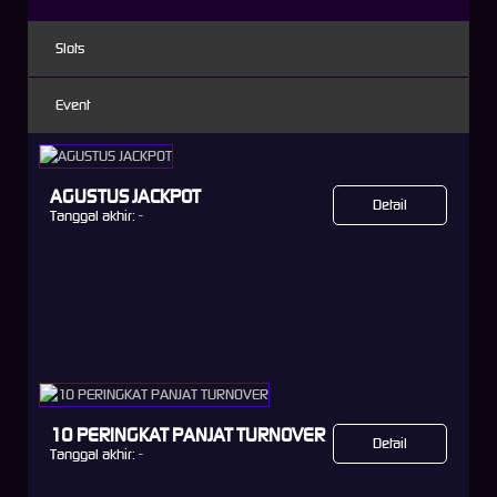
Slots
Event
AGUSTUS JACKPOT
Detail
Tanggal akhir:
-
10 PERINGKAT PANJAT TURNOVER
Detail
Tanggal akhir:
-