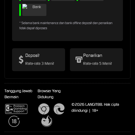
* Selama bank maintenance dan bank offline deposit dan penarikan
tidak dapat diproses
Deposit
Penarikan
Rata-rata 3 Menit
Rata-rata 5 Menit
Tanggung Jawab
Browser Yang
Bermain
Didukung
©2026 LANGIT88. Hak cipta
dilindungi | 18+