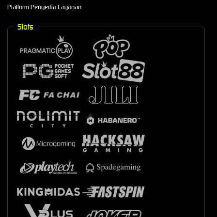
Platform Penyedia Layanan
Slots