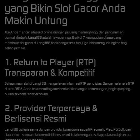
yang Bikin Slot Gacor Anda
Makin Untung
Jika Anda mencari situs slot online dengan peluang menang tinggi dan pengalaman
bermain terbaik,
Langit88
adalah jawabannya. Berikut 7 keunggulan utama yang
membuat slot gacor di Langit88 tidak hanya seru, tapi juga lebih menguntungkan bagi
setiap pemain.
1. Return to Player (RTP)
Transparan & Kompetitif
Setiap mesin slot di Langit88 menyertakan informasi RTP yang jelas. Dengan rata‑rata RTP
di atas 96%, Anda bisa memilih game berdasarkan angka kemenangan jangka panjang,
bukan sekadar tebak‑tebakan.
2. Provider Terpercaya &
Berlisensi Resmi
Langit88 bekerja sama dengan provider kelas dunia seperti Pragmatic Play, PG Soft, dan
Habanero—semua telah memiliki lisensi resmi. Itulah mengapa setiap putaran diuji secara
independen untuk fair play.